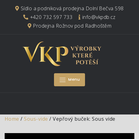
Skip
Sídlo a podniková prodejna Dolní Bečva 598
to
+420 732 597 733
info@vkpdb.cz
content
Prodejna Rožnov pod Radhoštěm
Menu
Home
/
Sous-vide
/ Vepřový buček: Sous vide